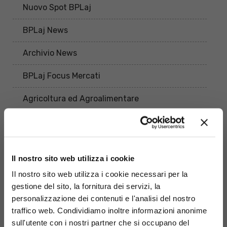
Nuovo Spot BPLaj
BPLaj News
Archivio News
BPLaj Focus Mercati
Agricoltura ed Agroalimentare
Terzo Settore "BPLaj Valore 1884"
Iscriviti alla NL
Il nostro sito web utilizza i cookie
BPLaj Educational
Il nostro sito web utilizza i cookie necessari per la
gestione del sito, la fornitura dei servizi, la
FITD (Fondo Interbancario di Tutela dei
personalizzazione dei contenuti e l'analisi del nostro
Depositi)
traffico web. Condividiamo inoltre informazioni anonime
Sicurezza Informatica
sull'utente con i nostri partner che si occupano del