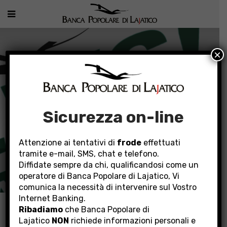
×
Sicurezza on-line
Attenzione ai tentativi di
frode
effettuati
tramite e-mail, SMS, chat e telefono.
COMUNICAZIONE
Diffidate sempre da chi, qualificandosi come un
operatore di Banca Popolare di Lajatico, Vi
comunica la necessità di intervenire sul Vostro
Internet Banking.
Home
Ribadiamo
che Banca Popolare di
Lajatico
NON
richiede informazioni personali e
FAQ e Comunicazioni alla clientela per cambio Sistema Informatico