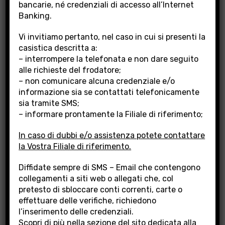
bancarie, né credenziali di accesso all’Internet
Banking.
Vi invitiamo pertanto, nel caso in cui si presenti la
casistica descritta a:
– interrompere la telefonata e non dare seguito
FAQ E COMUNICAZIONI
alle richieste del frodatore;
ALLA CLIENTELA PER
– non comunicare alcuna credenziale e/o
CAMBIO SISTEMA
informazione sia se contattati telefonicamente
sia tramite SMS;
INFORMATICO
– informare prontamente la Filiale di riferimento;
In caso di dubbi e/o assistenza potete contattare
Assistenza clienti: Numero verde
la Vostra Filiale di riferimento.
800.952.442
ed indirizzo e-
Diffidate sempre di SMS – Email che contengono
mail
assistenzavirtuale@iongroup.com
collegamenti a siti web o allegati che, col
pretesto di sbloccare conti correnti, carte o
Si rimettono di seguito le FAQ e le comunicazioni inviate:
effettuare delle verifiche, richiedono
l’inserimento delle credenziali.
FAQ BPLAJ BANK
Scopri di più nella sezione del sito dedicata alla