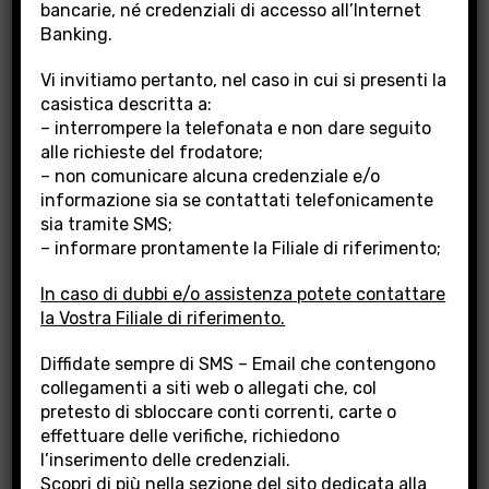
bancarie, né credenziali di accesso all’Internet
Banking.
Vi invitiamo pertanto, nel caso in cui si presenti la
INVESTOR RELATIONS
casistica descritta a:
– interrompere la telefonata e non dare seguito
alle richieste del frodatore;
In questa sezione potete visualizzare:
– non comunicare alcuna credenziale e/o
informazione sia se contattati telefonicamente
Bilanci e Relazioni finanziarie infrannuali
sia tramite SMS;
Comunicati stampa
– informare prontamente la Filiale di riferimento;
Operazioni eseguite ai sensi della normativa Internal
Dealing.
In caso di dubbi e/o assistenza potete contattare
la Vostra Filiale di riferimento.
Di seguito si riporta la documentazione relativa alle azioni
emesse dalla Banca:
Diffidate sempre di SMS – Email che contengono
collegamenti a siti web o allegati che, col
Scheda Prodotto azioni Banca Popolare di Lajatico
pretesto di sbloccare conti correnti, carte o
(ISIN IT0001345443)
Informativa sulla trattazione delle azioni BPLaj sul
effettuare delle verifiche, richiedono
mercato Vorvel
l’inserimento delle credenziali.
Comunicato stampa Variazione tick delle azioni BPLaj
Scopri di più nella sezione del sito dedicata alla