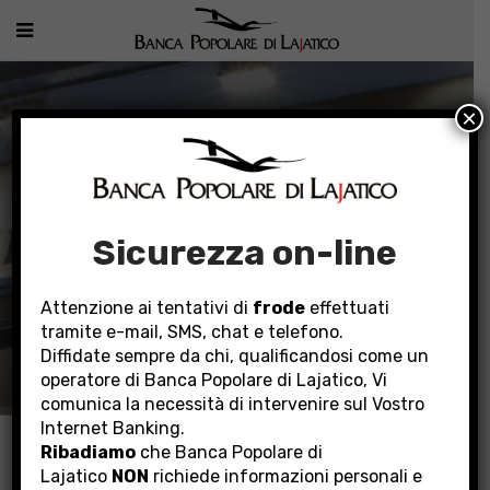
×
Sicurezza on-line
Attenzione ai tentativi di
frode
effettuati
tramite e-mail, SMS, chat e telefono.
INVESTOR RELATIONS
Diffidate sempre da chi, qualificandosi come un
operatore di Banca Popolare di Lajatico, Vi
comunica la necessità di intervenire sul Vostro
Internet Banking.
Home
La Banca
Investor Relations
Buy Back BPLaj
Ribadiamo
che Banca Popolare di
Lajatico
NON
richiede informazioni personali e