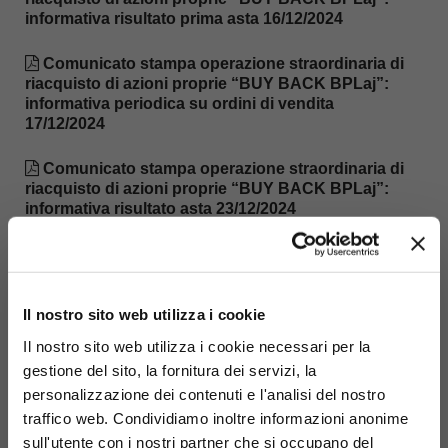
informativa risultato prima asta 16/12/2024
Comunicato stampa operazione straordinaria di
riacquisto di azioni proprie “BUY BACK BPLaj”:
informativa periodica su ordini di vendita
17/12/2024
Comunicato stampa operazione straordinaria di
riacquisto di azioni proprie “BUY BACK BPLaj”:
informativa risultato asta 23/12/2024
Comunicato stampa Avvio operazione
straordinaria di acquisto di azioni proprie
Il nostro sito web utilizza i cookie
Relazione illustrativa del Consiglio di
Amministrazione
Il nostro sito web utilizza i cookie necessari per la
gestione del sito, la fornitura dei servizi, la
Lettera al Socio
personalizzazione dei contenuti e l'analisi del nostro
traffico web. Condividiamo inoltre informazioni anonime
NOTE PER APPLICATIVO INBANK TRADING
sull'utente con i nostri partner che si occupano del