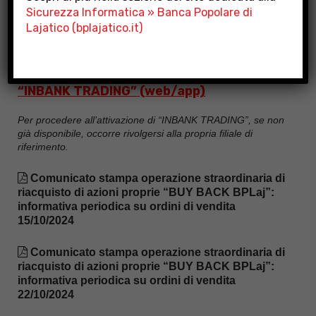
Inserimento ordini: dalle ore 11.46 dell’ 11
Sicurezza Informatica » Banca Popolare di
ottobre 2024
Lajatico (bplajatico.it)
Ordini vendita clienti BPLaj:
esclusivamente tramite applicativo
“INBANK TRADING” (web/app)
Per procedere all’attivazione di “INBANK TRADING”, se non
già disponibile, occorre rivolgersi alla propria filiale di
riferimento.
Comunicato stampa operazione straordinaria di
riacquisto di azioni proprie “BUY BACK BPLaj”:
informativa periodica su ordini di vendita
15/10/2024
Comunicato stampa operazione straordinaria di
riacquisto di azioni proprie “BUY BACK BPLaj”:
informativa periodica su ordini di vendita
22/10/2024