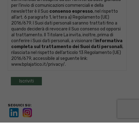
per l’invio di comunicazioni commerciali e della
newsletter è il Suo
consenso espresso
, nel rispetto
all’art. 6 paragrafo 1, lettera a) Regolamento (UE)
2016/679. I Suoi dati personali saranno trattati fino a
quando deciderà di revocare il Suo consenso od opporsi
al trattamento. Il Titolare La invita, inoltre, prima di
conferire i Suoi dati personali, a visionare l’
informativa
completa sul trattamento dei Suoi dati personali
,
rilasciata nel rispetto dell’articolo 13 Regolamento (UE)
2016/679, accessibile al seguente link:
www.bplajatico.it/privacy/
.
SEGUICI SU:
BANCA POPOLARE DI LAJATICO
Via Guelfo Guelfi, 2 - 56030 Lajatico (PI)