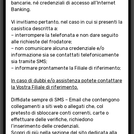
bancarie, né credenziali di accesso all’Internet
Banking.
Vi invitiamo pertanto, nel caso in cui si presenti la
BUY BACK BPLAJ
casistica descritta a:
– interrompere la telefonata e non dare seguito
alle richieste del frodatore;
OPERAZIONE STRAORDINARIA DI
– non comunicare alcuna credenziale e/o
RIACQUISTO AZIONI – “BUY BACK BPLaj”
informazione sia se contattati telefonicamente
sia tramite SMS;
sul mercato VORVEL
– informare prontamente la Filiale di riferimento;
Controvalore totale dell’operazione di “Buy Back”: euro
In caso di dubbi e/o assistenza potete contattare
650.000
la Vostra Filiale di riferimento.
Aste di intervento:
Diffidate sempre di SMS – Email che contengono
13/12/2024 – CONTROVALORE RIACQUISTO AZIONI
collegamenti a siti web o allegati che, col
euro 250.000
pretesto di sbloccare conti correnti, carte o
20/12/2024 – CONTROVALORE RIACQUISTO AZIONI
effettuare delle verifiche, richiedono
euro 400.000
l’inserimento delle credenziali.
Scopri di più nella sezione del sito dedicata alla