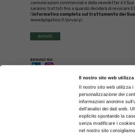
comunicazioni commerciali e della newsletter è il Suo
saranno trattati fino a quando deciderà di revocare il S
l’
informativa completa sul trattamento dei Suoi
www.bplajatico.it/privacy/
.
SEGUICI SU:
Il nostro sito web utilizza
BANCA POPOLARE DI LAJATICO
Il nostro sito web utilizza i
Via Guelfo Guelfi, 2 - 56030 Lajatico (PI)
personalizzazione dei conte
Tel. 0587.640511 - Fax 0587.640540 -
bplajatico@bplajatico.
P.iva 00139860506
informazioni anonime sull'
dell'analisi dei dati web. 
FILIALI
CONTATTI
esplicito spuntando la case
© Copyright Banca Popolare di Lajatico
senza modificare i cookies
nel nostro sito consigliamo