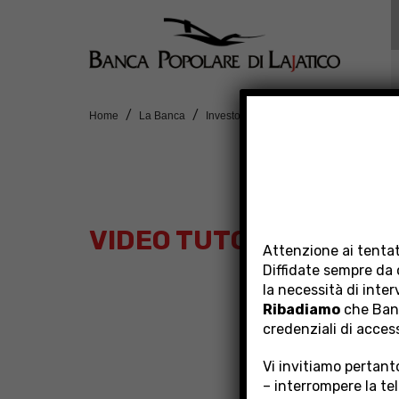
Home
La Banca
Investor Relations
Buy Back BPLaj
VIDEO TUTORIAL INBAN
Attenzione ai tentat
Diffidate sempre da 
la necessità di inte
Ribadiamo
che Banc
credenziali di acces
Vi invitiamo pertanto
– interrompere la te