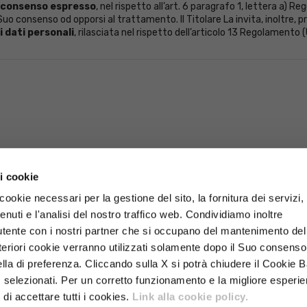
consenso espresso
, nel rispetto all’art. 6 paragrafo 1, lettera a) 
uo consenso od opporsi al trattamento. Il Titolare La invita, inoltre, pri
 dati personali
, rilasciata nel rispetto dell’articolo 13 Regolamento 
 i cookie
 cookie necessari per la gestione del sito, la fornitura dei servizi, 
nuti e l'analisi del nostro traffico web. Condividiamo inoltre
it
utente con i nostri partner che si occupano del mantenimento del 
Ulteriori cookie verranno utilizzati solamente dopo il Suo consenso
lla di preferenza. Cliccando sulla X si potrà chiudere il Cookie 
 selezionati. Per un corretto funzionamento e la migliore esperi
 di accettare tutti i cookies.
Link alla cookie policy.