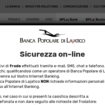
LA BANCA
INVESTOR RELATIONS
COMUNICAZIONE
CULTUR
PRIVATI
AZIENDE
SOCI
BPLAJ BANK
BPLAJ BUSIN
VIDEO TUTORIAL INBANK TRADING WEB
Sicurezza on-line
K TRADING WEB
ivi di
frode
effettuati tramite e-mail, SMS, chat e telefono.
chi, qualificandosi come un operatore di Banca Popolare di 
rvenire sul Vostro Internet Banking.
a Popolare di Lajatico
NON
richiede informazioni personali
so all’Internet Banking.
, nel caso in cui si presenti la casistica descritta a:
lefonata e non dare seguito alle richieste del frodatore;