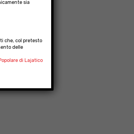
nicamente sia
i che, col pretesto
mento delle
opolare di Lajatico