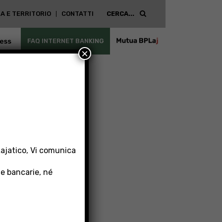
A E TERRITORIO
CONTATTI
ESS
FAQ INTERNET BANKING
MUTUA
×
BPLAJ
Lajatico, Vi comunica
 e bancarie, né