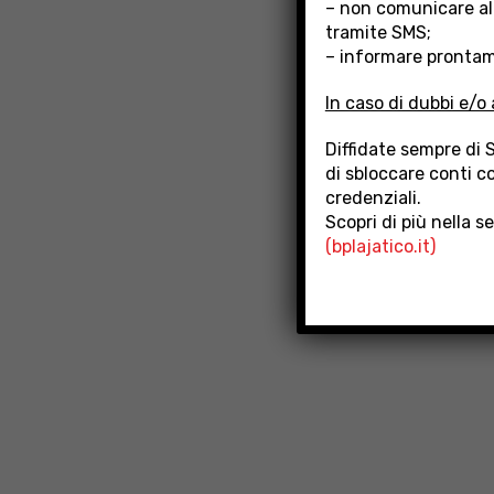
– non comunicare al
tramite SMS;
– informare prontame
In caso di dubbi e/o 
Diffidate sempre di 
di sbloccare conti co
credenziali.
Scopri di più nella s
(bplajatico.it)