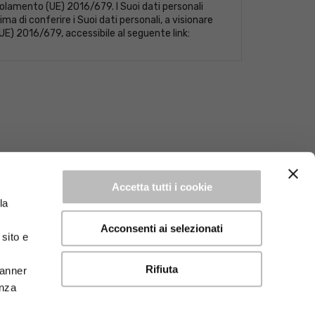
Regolamento (UE) 2016/679. I Suoi dati personali
ma di conferire i Suoi dati personali, a visionare
(UE) 2016/679, accessibile al seguente link:
Accetta tutti i cookie
la
Acconsenti ai selezionati
sito e
Rifiuta
Banner
enza