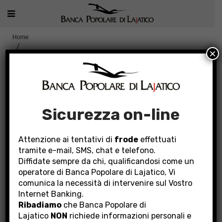
Home
×
PRENOTAZIONE USO MEZZI INFORMATICI PER OPERAZIONE
“BUY BACK BPLAJ” PRESSO LE FILIALI DELLA BANCA
Sicurezza on-line
PRENOTAZIONE USO
Attenzione ai tentativi di
frode
effettuati
MEZZI INFORMATICI PER
tramite e-mail, SMS, chat e telefono.
Diffidate sempre da chi, qualificandosi come un
OPERAZIONE “BUY BACK
operatore di Banca Popolare di Lajatico, Vi
BPLAJ” PRESSO LE
comunica la necessità di intervenire sul Vostro
FILIALI DELLA BANCA
Internet Banking.
Ribadiamo
che Banca Popolare di
Lajatico
NON
richiede informazioni personali e