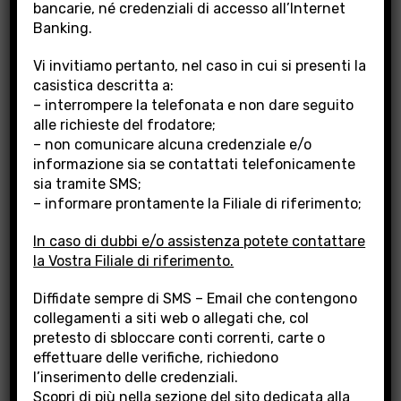
bancarie, né credenziali di accesso all’Internet
Per i soci/azionisti che hanno le azioni BPLAJ
Banking.
depositate in custodia e amministrazione
presso la Banca
e non dispongono dei mezzi
Vi invitiamo pertanto, nel caso in cui si presenti la
informatici necessari all’inserimento degli
casistica descritta a:
ordini di vendita tramite il canale home
– interrompere la telefonata e non dare seguito
banking (Inbank), al fine di consentire
alle richieste del frodatore;
– non comunicare alcuna credenziale e/o
l’adesione all’operazione di “Buy Back BPlaj”, è
informazione sia se contattati telefonicamente
possibile prenotarne l’uso, presso la filiale di
sia tramite SMS;
riferimento, mediante il sistema di
– informare prontamente la Filiale di riferimento;
prenotazione disponibile in questa pagina.
In caso di dubbi e/o assistenza potete contattare
I mezzi informatici saranno messi a loro disposizione presso
la Vostra Filiale di riferimento.
i locali della filiale prenotata in modo gratuito ed
esclusivamente nel lasso di tempo (della durata di 20 minuti)
Diffidate sempre di SMS – Email che contengono
indicato nella propria prenotazione. In caso di mancata o
collegamenti a siti web o allegati che, col
tardiva presentazione presso la filiale, sarà necessario
provvedere all’inserimento di una nuova prenotazione.
pretesto di sbloccare conti correnti, carte o
effettuare delle verifiche, richiedono
La prenotazione e l’utilizzo delle postazioni sarà possibile in
l’inserimento delle credenziali.
base alla disponibilità.
I soci/azionisti che hanno rapporti
Scopri di più nella sezione del sito dedicata alla