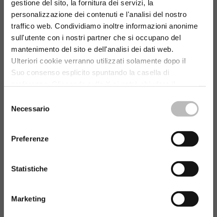
gestione del sito, la fornitura dei servizi, la
personalizzazione dei contenuti e l'analisi del nostro
Selezione Filiale
traffico web. Condividiamo inoltre informazioni anonime
sull'utente con i nostri partner che si occupano del
mantenimento del sito e dell'analisi dei dati web.
Ulteriori cookie verranno utilizzati solamente dopo il
Suo consenso esplicito spuntando la casella di
preferenza. Cliccando sulla X si potrà chiudere il
Cookie Banner senza modificare i cookies selezionati.
Selezione
Per un corretto funzionamento e la migliore esperienza
Necessario
del
nel nostro sito consigliamo di accettare tutti i cookies.
consenso
Link alla cookie policy.
Preferenze
Statistiche
Marketing
Continua