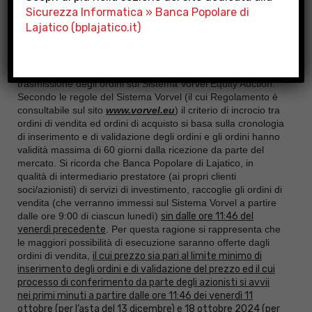
presso le filiali di Casciana Alta e Soiana dovranno
Sicurezza Informatica » Banca Popolare di
effettuare la propria prenotazione sulla filiale di Ponsacco.
Lajatico (bplajatico.it)
I soci/azionisti che hanno le azioni depositate presso un
diverso intermediario dovranno rivolgersi a quest’ultimo per
verificare le modalità utilizzate per la ricezione e
trasmissione degli ordini sul Sistema Vorvel Equity Auction.
Secondo le regole del Sistema Vorvel (il cui Regolamento è
consultabile sul sito
www.vorvel.eu
) il criterio di incrocio tra
ordini di vendita ed ordini di acquisto si basa sulla cronologia
di inserimento e di validazione degli ordini e gli ordini hanno
validità massima di 60 giorni dalla ricezione da parte del
mercato. Si ricorda che Banca Popolare di Lajatico, in
qualità di intermediario prestatore (ai propri clienti
soci/azionisti) di servizi di investimento, raccoglie gli ordini di
vendita (che verranno immessi sul Sistema Vorvel a partire
dalle ore 9:00 di ciascun lunedì)
sin dalle ore 11:46 del
venerdì precedente
. Per questa ragione si rappresenta che
le maggiori possibilità di esecuzione saranno offerte dagli
ordini di vendita,
il cui prezzo sia pari al limite minimo di
inserimento degli ordini e di validazione del prezzo ed il cui
processo di conferimento da parte degli azionisti si avvii
nei primi minuti a partire dalle ore 11:46 dei venerdì 11
ottobre (per l’asta del 13 dicembre) e 18 ottobre 2024 (per