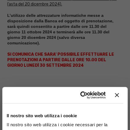
l’asta del 20 dicembre 2024).
L’utilizzo delle attrezzature informatiche messe a
disposizione dalla Banca ed oggetto di prenotazione,
sarà quindi consentito a partire dalle ore 11.30 del
giorno 11 ottobre 2024 e terminerà alle ore 11.30 del
giorno 20 dicembre 2024 (salvo diversa
comunicazione).
SI COMUNICA CHE SARA’ POSSIBILE EFFETTUARE LE
PRENOTAZIONI A PARTIRE DALLE ORE 10.00 DEL
GIORNO LUNEDÌ 30 SETTEMBRE 2024
Seleziona la Filiale
Il nostro sito web utilizza i cookie
Il nostro sito web utilizza i cookie necessari per la
Filiale: