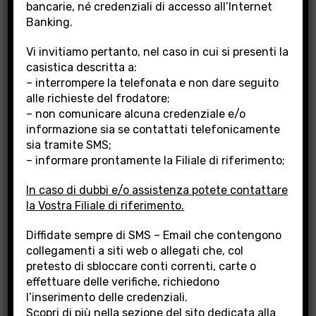
bancarie, né credenziali di accesso all’Internet
Banking.
Vi invitiamo pertanto, nel caso in cui si presenti la
casistica descritta a:
FINANZIAMENTI GREEN
– interrompere la telefonata e non dare seguito
alle richieste del frodatore;
– non comunicare alcuna credenziale e/o
Banca Popolare di Lajatico mette a
informazione sia se contattati telefonicamente
disposizione i Finanziamenti
Green
, sia a breve
sia tramite SMS;
che a medio e lungo termine, dedicati alle
– informare prontamente la Filiale di riferimento;
Imprese allo scopo di assistere le stesse nella
In caso di dubbi e/o assistenza potete contattare
realizzazione di progetti che mirano a ridurre
la Vostra Filiale di riferimento.
l’impatto energetico sull’ambiente.
Diffidate sempre di SMS – Email che contengono
collegamenti a siti web o allegati che, col
pretesto di sbloccare conti correnti, carte o
effettuare delle verifiche, richiedono
l’inserimento delle credenziali.
Scopri di più nella sezione del sito dedicata alla