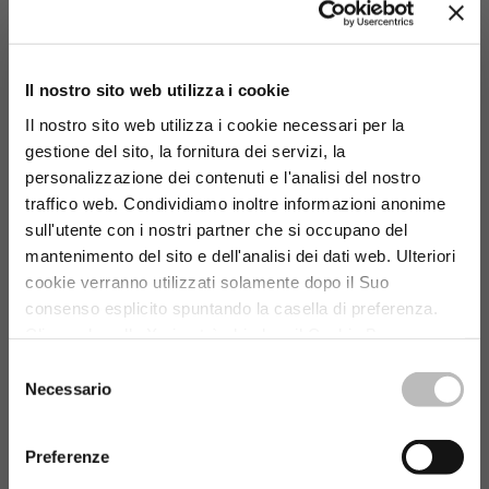
Il nostro sito web utilizza i cookie
Il nostro sito web utilizza i cookie necessari per la
gestione del sito, la fornitura dei servizi, la
personalizzazione dei contenuti e l'analisi del nostro
traffico web. Condividiamo inoltre informazioni anonime
sull'utente con i nostri partner che si occupano del
mantenimento del sito e dell'analisi dei dati web. Ulteriori
cookie verranno utilizzati solamente dopo il Suo
consenso esplicito spuntando la casella di preferenza.
Cliccando sulla X si potrà chiudere il Cookie Banner
senza modificare i cookies selezionati. Per un corretto
Selezione
funzionamento e la migliore esperienza nel nostro sito
Necessario
del
consigliamo di accettare tutti i cookies.
Link alla cookie
consenso
policy.
Preferenze