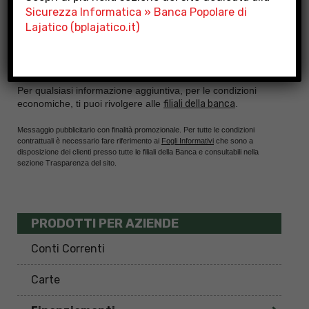
Sicurezza Informatica » Banca Popolare di
Lajatico (bplajatico.it)
Per qualsiasi informazione aggiuntiva, per le condizioni
economiche, ti puoi rivolgere alle
filiali della banca
.
Messaggio pubblicitario con finalità promozionale. Per tutte le condizioni
contrattuali è necessario fare riferimento ai
Fogli Informativi
che sono a
disposizione dei clienti presso tutte le filiali della Banca e consultabili nella
sezione Trasparenza del sito.
PRODOTTI PER AZIENDE
Conti Correnti
Carte