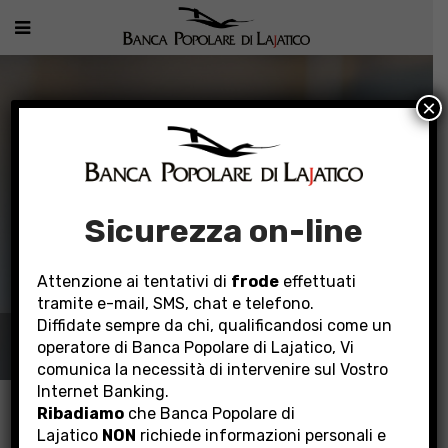
×
Sicurezza on-line
Attenzione ai tentativi di
frode
effettuati
tramite e-mail, SMS, chat e telefono.
Diffidate sempre da chi, qualificandosi come un
PRODOTTI PER AZIENDE
operatore di Banca Popolare di Lajatico, Vi
comunica la necessità di intervenire sul Vostro
Internet Banking.
Home
Prodotti per aziende
Finanziamenti
Ribadiamo
che Banca Popolare di
Finanziamenti Green
Lajatico
NON
richiede informazioni personali e