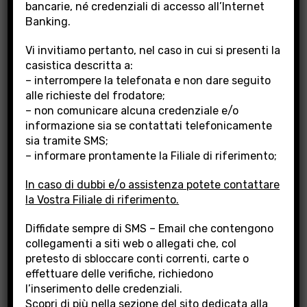
bancarie, né credenziali di accesso all’Internet
Banking.
Vi invitiamo pertanto, nel caso in cui si presenti la
ESTERO
casistica descritta a:
– interrompere la telefonata e non dare seguito
alle richieste del frodatore;
Banca Popolare di Lajatico supporta le
– non comunicare alcuna credenziale e/o
imprese ed i liberi professionisti che operano
informazione sia se contattati telefonicamente
sia tramite SMS;
nei mercati europei ed internazionali,
– informare prontamente la Filiale di riferimento;
attraverso l’utilizzo di prodotti e servizi
specializzati.
In caso di dubbi e/o assistenza potete contattare
la Vostra Filiale di riferimento.
Diffidate sempre di SMS – Email che contengono
collegamenti a siti web o allegati che, col
pretesto di sbloccare conti correnti, carte o
effettuare delle verifiche, richiedono
l’inserimento delle credenziali.
Scopri di più nella sezione del sito dedicata alla