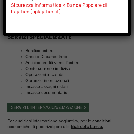
Sicurezza Informatica » Banca Popolare di
Lajatico (bplajatico.it)
SERVIZI SPECIALIZZATI:
Bonifico estero
Credito Documentario
Anticipo crediti verso l’estero
Conto corrente in divisa
Operazioni in cambi
Garanzie internazionali
Incasso assegni esteri
Incasso documentario
SERVIZI DI INTERNAZIONALIZZAZIONE
Per qualsiasi informazione aggiuntiva, per le condizioni
economiche, ti puoi rivolgere alle
filiali della banca.