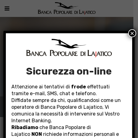
×
Sicurezza on-line
Attenzione ai tentativi di
frode
effettuati
tramite e-mail, SMS, chat e telefono.
Diffidate sempre da chi, qualificandosi come un
PRODOTTI PER AZIENDE
operatore di Banca Popolare di Lajatico, Vi
comunica la necessità di intervenire sul Vostro
Internet Banking.
Home
Prodotti per aziende
Estero
Ribadiamo
che Banca Popolare di
Lajatico
NON
richiede informazioni personali e