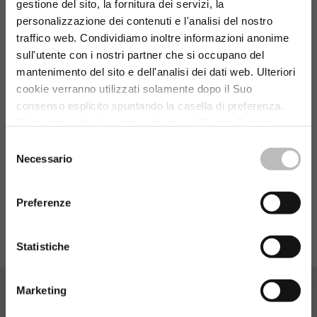
gestione del sito, la fornitura dei servizi, la
Santa Croce sull’Arno
personalizzazione dei contenuti e l'analisi del nostro
traffico web. Condividiamo inoltre informazioni anonime
San Pietro in Palazzi
sull'utente con i nostri partner che si occupano del
Sovigliana
mantenimento del sito e dell'analisi dei dati web. Ulteriori
cookie verranno utilizzati solamente dopo il Suo
Organi Societari
consenso esplicito spuntando la casella di preferenza.
Cliccando sulla X si potrà chiudere il Cookie Banner
Statuto e Regolamenti
senza modificare i cookies selezionati. Per un corretto
Selezione
funzionamento e la migliore esperienza nel nostro sito
Necessario
del
Informativa al pubblico
consigliamo di accettare tutti i cookies.
Link alla cookie
consenso
policy.
Preferenze
Statistiche
Marketing