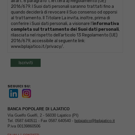
all’art. 6 paragrafo 1, lettera a) Regolamento (UE)
2016/679. I Suoi dati personali saranno trattati fino a
quando deciderà di revocare il Suo consenso od opporsi
al trattamento. Il Titolare La invita, inoltre, prima di
conferire i Suoi dati personali, a visionare l’
informativa
completa sul trattamento dei Suoi dati personali
,
rilasciata nel rispetto dell’articolo 13 Regolamento (UE)
2016/679, accessibile al seguente link:
www.bplajatico.it/privacy/
.
SEGUICI SU:
BANCA POPOLARE DI LAJATICO
Via Guelfo Guelfi, 2 - 56030 Lajatico (PI)
Tel. 0587.640511 - Fax 0587.640540 -
bplajatico@bplajatico.it
P.iva 00139860506