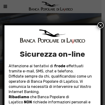
×
Sicurezza on-line
Attenzione ai tentativi di
frode
effettuati
tramite e-mail, SMS, chat e telefono.
LA BANCA
Diffidate sempre da chi, qualificandosi come un
operatore di Banca Popolare di Lajatico, Vi
comunica la necessità di intervenire sul Vostro
Internet Banking.
Home
La Banca
Rete Territoriale
Ribadiamo
che Banca Popolare di
Filiale Santa Croce sull’Arno
Lajatico
NON
richiede informazioni personali e