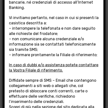
bancarie, né credenziali di accesso all’Internet
Banking.
Vi invitiamo pertanto, nel caso in cui si presenti la
casistica descritta a:
FILIALE SANTA CROCE
– interrompere la telefonata e non dare seguito
SULL’ARNO
alle richieste del frodatore;
– non comunicare alcuna credenziale e/o
informazione sia se contattati telefonicamente
sia tramite SMS;
– informare prontamente la Filiale di riferimento;
In caso di dubbi e/o assistenza potete contattare
la Vostra Filiale di riferimento.
Diffidate sempre di SMS – Email che contengono
collegamenti a siti web o allegati che, col
pretesto di sbloccare conti correnti, carte o
effettuare delle verifiche, richiedono
Indirizzo:
l’inserimento delle credenziali.
Via XXV Aprile, 4/A – 56029 S. Croce Sull’Arno (PI)
Scopri di più nella sezione del sito dedicata alla