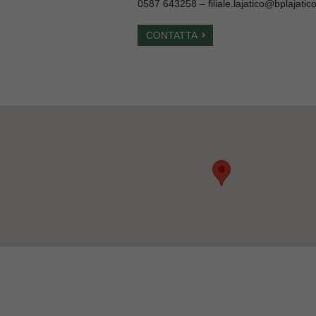
0587 643258 –
filiale.lajatico@bplajatico
CONTATTA