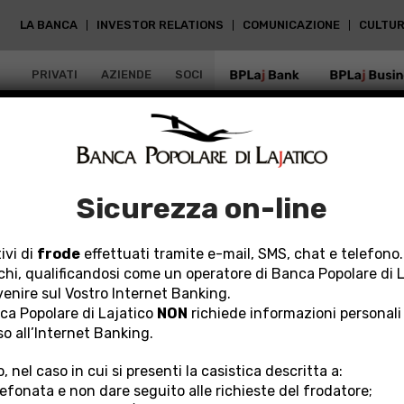
LA BANCA
INVESTOR RELATIONS
COMUNICAZIONE
CULTUR
PRIVATI
AZIENDE
SOCI
BPLAJ BANK
BPLAJ BUSIN
Sicurezza on-line
ivi di
frode
effettuati tramite e-mail, SMS, chat e telefono.
chi, qualificandosi come un operatore di Banca Popolare di 
rvenire sul Vostro Internet Banking.
a Popolare di Lajatico
NON
richiede informazioni personali
so all’Internet Banking.
, nel caso in cui si presenti la casistica descritta a:
lefonata e non dare seguito alle richieste del frodatore;