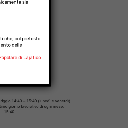
nicamente sia
i che, col pretesto
mento delle
opolare di Lajatico
co (PI)
eriggio 14:40 – 15:40 (lunedì e venerdì)
ultimo giorno lavorativo di ogni mese:
 – 15:40