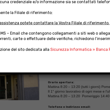
cuna credenziale e/o informazione sia se contattati telefo
nte la Filiale di riferimento;
assistenza potete contattare la Vostra Filiale di riferimento.
SMS – Email che contengono collegamenti a siti web o allegat
E LAJATICO
rrenti, carte o effettuare delle verifiche, richiedono l’inseri
ezione del sito dedicata alla
Sicurezza Informatica » Banca P
Indirizzo:
Piazza Vittorio Veneto, 7 – 56030 Lajati
Direttore titolare:
Elisa Agostini
Orario apertura:
Mattina 8:20 – 13:20 (tutti i giorni) Pom
Il 1° giorno lavorativo di ogni mese e l’
Mattina 8:20 – 13:20 Pomeriggio 14:40
Telefono e Indirizzo email: