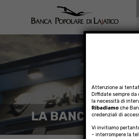
Attenzione ai tentat
Diffidate sempre da 
la necessità di inte
Ribadiamo
che Banc
LA BANCA
credenziali di acces
Vi invitiamo pertanto
– interrompere la te