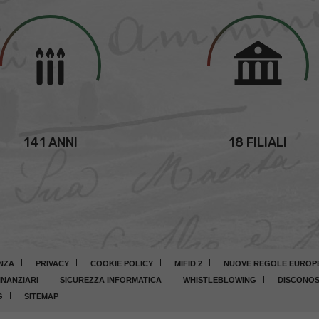
141 ANNI
18 FILIALI
NZA
PRIVACY
COOKIE POLICY
MIFID 2
NUOVE REGOLE EUROPEE
INANZIARI
SICUREZZA INFORMATICA
WHISTLEBLOWING
DISCONOS
G
SITEMAP