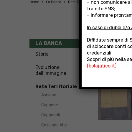
– non comunicare al
Home
La Banca
Rete Territoriale
Filiale Lajatico
tramite SMS;
– informare prontame
In caso di dubbi e/o 
Diffidate sempre di 
FILIAL
LA BANCA
di sbloccare conti co
credenziali.
Storia
Scopri di più nella s
(bplajatico.it)
Evoluzione
dell’immagine
Rete Territoriale
Asciano
Capanne
Capannoli
Casciana Alta