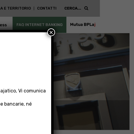
A E TERRITORIO
CONTATTI
ESS
FAQ INTERNET BANKING
MUTUA
×
BPLAJ
Lajatico, Vi comunica
 e bancarie, né