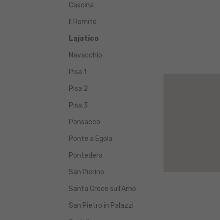
Cascina
Il Romito
Lajatico
Navacchio
Pisa 1
Pisa 2
Pisa 3
Ponsacco
Ponte a Egola
Pontedera
San Pierino
Santa Croce sull’Arno
San Pietro in Palazzi