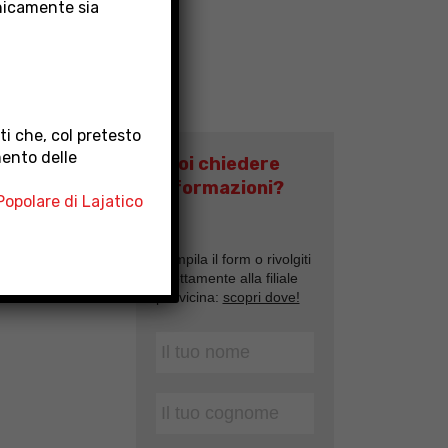
nicamente sia
i che, col pretesto
mento delle
Vuoi chiedere
informazioni?
opolare di Lajatico
Compila il form o rivolgiti
direttamente alla filiale
più vicina:
scopri dove!