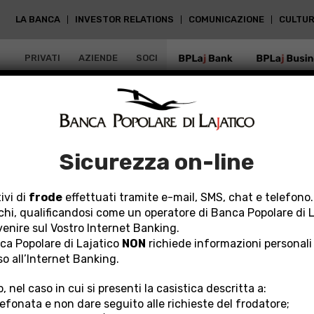
LA BANCA
INVESTOR RELATIONS
COMUNICAZIONE
CULTUR
PRIVATI
AZIENDE
SOCI
BPLAJ BANK
BPLAJ BUSIN
Sicurezza on-line
ivi di
frode
effettuati tramite e-mail, SMS, chat e telefono.
chi, qualificandosi come un operatore di Banca Popolare di 
rvenire sul Vostro Internet Banking.
a Popolare di Lajatico
NON
richiede informazioni personali
so all’Internet Banking.
, nel caso in cui si presenti la casistica descritta a:
lefonata e non dare seguito alle richieste del frodatore;