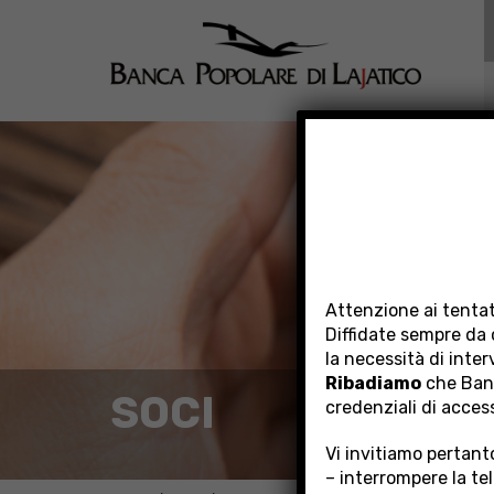
Attenzione ai tentat
Diffidate sempre da 
la necessità di inte
Ribadiamo
che Banc
SOCI
credenziali di acces
Vi invitiamo pertanto
– interrompere la te