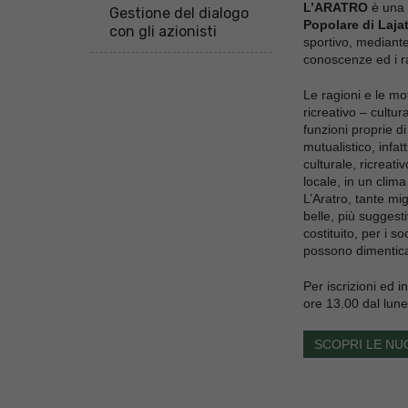
L’ARATRO
è una a
Gestione del dialogo
Popolare di Laja
con gli azionisti
sportivo, mediante
conoscenze ed i rap
Le ragioni e le mot
ricreativo – cultur
funzioni proprie d
mutualistico, infat
culturale, ricreati
locale, in un clima
L’Aratro, tante mig
belle, più suggesti
costituito, per i s
possono dimenticar
Per iscrizioni ed i
ore 13.00 dal lune
SCOPRI LE NUO