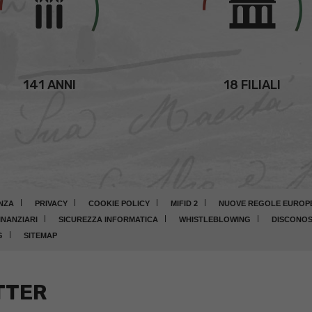
141 ANNI
18 FILIALI
NZA
PRIVACY
COOKIE POLICY
MIFID 2
NUOVE REGOLE EUROPEE
INANZIARI
SICUREZZA INFORMATICA
WHISTLEBLOWING
DISCONOS
G
SITEMAP
TTER