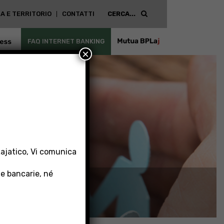
A E TERRITORIO
CONTATTI
ESS
FAQ INTERNET BANKING
MUTUA
×
BPLAJ
Lajatico, Vi comunica
 e bancarie, né