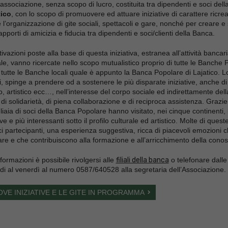
ssociazione, senza scopo di lucro, costituita tra dipendenti e soci dell
tico
, con lo scopo di promuovere ed attuare iniziative di carattere ricrea
 l’organizzazione di gite sociali, spettacoli e gare, nonché per creare e 
porti di amicizia e fiducia tra dipendenti e soci/clienti della Banca.
ivazioni poste alla base di questa iniziativa, estranea all’attività bancari
ale, vanno ricercate nello scopo mutualistico proprio di tutte le Banche P
i tutte le Banche locali quale è appunto la Banca Popolare di Lajatico. 
ti, spinge a prendere od a sostenere le più disparate iniziative, anche di
vo, artistico ecc…, nell’interesse del corpo sociale ed indirettamente della
 di solidarietà, di piena collaborazione e di reciproca assistenza. Grazie a
liaia di soci della Banca Popolare hanno visitato, nei cinque continenti, l
ve e più interessanti sotto il profilo culturale ed artistico. Molte di ques
oci partecipanti, una esperienza suggestiva, ricca di piacevoli emozioni 
e e che contribuiscono alla formazione e all’arricchimento della conos
nformazioni è possibile rivolgersi alle
filiali della banca
o telefonare dalle
di al venerdì al numero 0587/640528 alla segretaria dell’Associazione.
VE INIZIATIVE E LE GITE IN PROGRAMMA