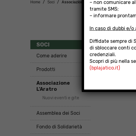
– non comunicare al
Home
Soci
Associazione L’Aratro
tramite SMS;
– informare prontame
In caso di dubbi e/o 
Diffidate sempre di 
ASSOCI
SOCI
di sbloccare conti co
credenziali.
Come aderire
Scopri di più nella s
(bplajatico.it)
Prodotti
Associazione
L’Aratro
Nuovi eventi e gite
Assemblea dei Soci
Fondo di Solidarietà