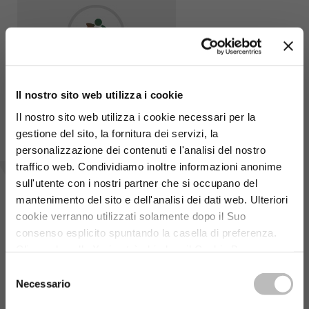
Il nostro sito web utilizza i cookie
Il nostro sito web utilizza i cookie necessari per la
gestione del sito, la fornitura dei servizi, la
personalizzazione dei contenuti e l'analisi del nostro
traffico web. Condividiamo inoltre informazioni anonime
Vuoi chiedere informazioni?
sull'utente con i nostri partner che si occupano del
mantenimento del sito e dell'analisi dei dati web. Ulteriori
cookie verranno utilizzati solamente dopo il Suo
consenso esplicito spuntando la casella di preferenza.
Compila il form o rivolgiti direttamente alla filiale più
vicina:
scopri dove!
Cliccando sulla X si potrà chiudere il Cookie Banner
senza modificare i cookies selezionati. Per un corretto
Selezione
funzionamento e la migliore esperienza nel nostro sito
Necessario
del
consigliamo di accettare tutti i cookies.
Link alla cookie
consenso