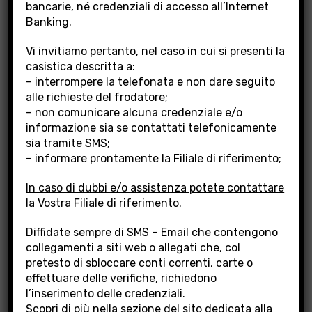
bancarie, né credenziali di accesso all’Internet
Banking.
Vi invitiamo pertanto, nel caso in cui si presenti la
SÌCRESCE DINAMICO
casistica descritta a:
– interrompere la telefonata e non dare seguito
alle richieste del frodatore;
Banca Popolare di Lajatico mette a tua
– non comunicare alcuna credenziale e/o
disposizione la pozza finanziaria SìCresce
informazione sia se contattati telefonicamente
sia tramite SMS;
Dinamico Plus per assicurarti la soluzione più
– informare prontamente la Filiale di riferimento;
efficace alle tue esigenze di investimento.
In caso di dubbi e/o assistenza potete contattare
la Vostra Filiale di riferimento.
Diffidate sempre di SMS – Email che contengono
collegamenti a siti web o allegati che, col
pretesto di sbloccare conti correnti, carte o
effettuare delle verifiche, richiedono
l’inserimento delle credenziali.
Scopri di più nella sezione del sito dedicata alla