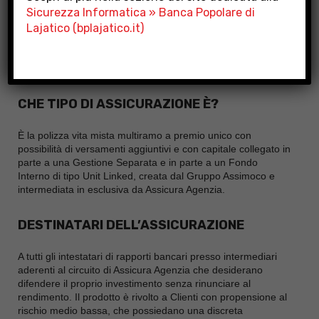
Sicurezza Informatica » Banca Popolare di
Lajatico (bplajatico.it)
CHE TIPO DI ASSICURAZIONE È?
È la polizza vita mista multiramo a premio unico con
possibilità di versamenti aggiuntivi e con capitale collegato in
parte a una Gestione Separata e in parte a un Fondo
Interno di tipo Unit Linked, creata dal Gruppo Assimoco e
intermediata in esclusiva da Assicura Agenzia.
DESTINATARI DELL’ASSICURAZIONE
A tutti gli intestatari di rapporti bancari presso intermediari
aderenti al circuito di Assicura Agenzia che desiderano
difendere il proprio investimento senza rinunciare al
rendimento. Il prodotto è rivolto a Clienti con propensione al
rischio medio bassa, che possiedano una discreta