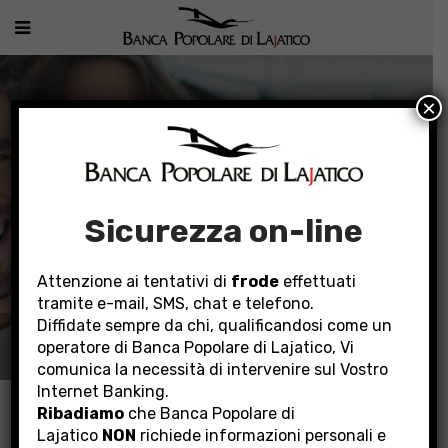
×
Sicurezza on-line
Attenzione ai tentativi di
frode
effettuati
tramite e-mail, SMS, chat e telefono.
Diffidate sempre da chi, qualificandosi come un
PRODOTTI PER PRIVATI
operatore di Banca Popolare di Lajatico, Vi
comunica la necessità di intervenire sul Vostro
Internet Banking.
Home
Prodotti per Privati
Investimenti
SìCresce Dinamico
Ribadiamo
che Banca Popolare di
Lajatico
NON
richiede informazioni personali e