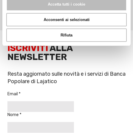
SICUREZZA INFORMATICA
WHISTLEBLOWING
Accetta tutti i cookie
DISCONOSCIMENTO PAGAMENTI
ACCESSIBILITÀ
FONDO DI GARANZIA PER LE PMI
PSD2 – OPEN BANKING
Acconsenti ai selezionati
SITEMAP
Rifiuta
ISCRIVITI
ALLA
NEWSLETTER
Resta aggiornato sulle novità e i servizi di Banca
Popolare di Lajatico
Email
Nome