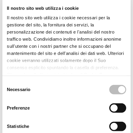
Il nostro sito web utilizza i cookie
BPLAJ: INAUGURATA LA
Il nostro sito web utilizza i cookie necessari per la
NUOVA FILIALE DI PISA
gestione del sito, la fornitura dei servizi, la
FRATI – BIGI
personalizzazione dei contenuti e l'analisi del nostro
traffico web. Condividiamo inoltre informazioni anonime
sull'utente con i nostri partner che si occupano del
mantenimento del sito e dell'analisi dei dati web. Ulteriori
(Marzo 2017) E’ stata inaugurata sabato 25 marzo la nuova
filiale di
Pisa,
ricavata nei locali dell’antico convento dei
Frati
cookie verranno utilizzati solamente dopo il Suo
Bigi
(
Via Rosellini 44/48 – Pisa
). Inaugurata lo stesso giorno
consenso esplicito spuntando la casella di preferenza.
del Capodanno pisano, la filiale è dedicata alla Luminara di
Cliccando sulla X si potrà chiudere il Cookie Banner
San Ranieri.
senza modificare i cookies selezionati. Per un corretto
Selezione
LEGGI TUTTO
funzionamento e la migliore esperienza nel nostro sito
Necessario
del
consigliamo di accettare tutti i cookies.
Link alla cookie
consenso
1
...
10
11
12
13
policy.
Preferenze
Statistiche