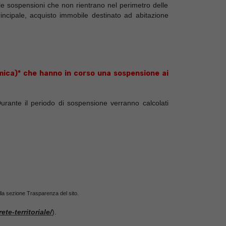
i le sospensioni che non rientrano nel perimetro delle
principale, acquisto immobile destinato ad abitazione
omica)* che
hanno in corso una sospensione ai
rante il periodo di sospensione verranno calcolati
ella sezione Trasparenza del sito.
ete-territoriale/
).