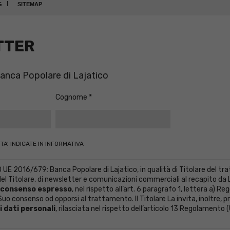
G
SITEMAP
TTER
 Banca Popolare di Lajatico
Cognome
TA' INDICATE IN INFORMATIVA
2016/679: Banca Popolare di Lajatico, in qualità di Titolare del trat
l Titolare, di newsletter e comunicazioni commerciali al recapito da Lei 
consenso espresso
, nel rispetto all’art. 6 paragrafo 1, lettera a) 
uo consenso od opporsi al trattamento. Il Titolare La invita, inoltre, pri
 dati personali
, rilasciata nel rispetto dell’articolo 13 Regolamento 