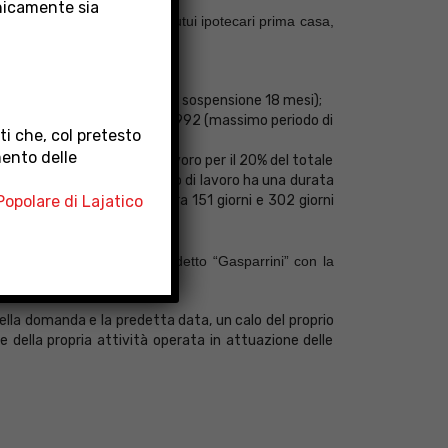
nicamente sia
” per ottenere moratorie di mutui ipotecari prima casa,
one 18 mesi);
ccupazione (massimo periodo di sospensione 18 mesi);
 3 comma 3 della Legge 104/1992 (massimo periodo di
i che, col pretesto
mento delle
, riduzione dell’orario di lavoro per il 20% del totale
one o la riduzione dell’orario di lavoro ha una durata
opolare di Lajatico
ro ha una durata compresa tra 151 giorni e 302 giorni
lavorativi consecutivi).
al Fondo di Solidarietà cosiddetto “Gasparrini” con la
ella domanda e la predetta data, un calo del proprio
 della propria attività operata in attuazione delle