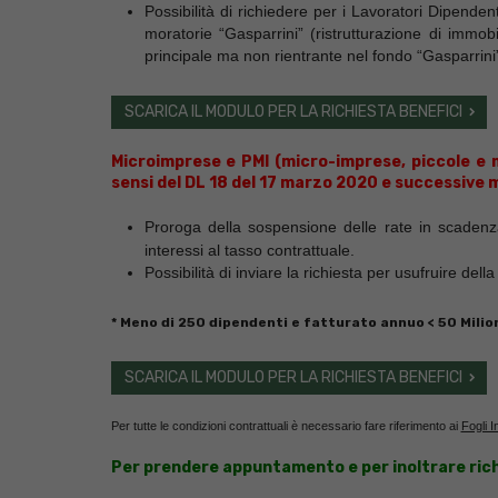
Possibilità di richiedere per i Lavoratori Dipende
moratorie “Gasparrini” (ristrutturazione di immob
principale ma non rientrante nel fondo “Gasparrini”, 
SCARICA IL MODULO PER LA RICHIESTA BENEFICI
Microimprese e PMI
(micro-imprese, piccole e
sensi del DL 18 del 17 marzo 2020 e successive 
Proroga della sospensione delle rate in scadenz
interessi al tasso contrattuale.
Possibilità di inviare la richiesta per usufruire de
* Meno di 250 dipendenti e fatturato annuo < 50 Milioni
SCARICA IL MODULO PER LA RICHIESTA BENEFICI
Per tutte le condizioni contrattuali è necessario fare riferimento ai
Fogli I
Per prendere appuntamento e per inoltrare richi