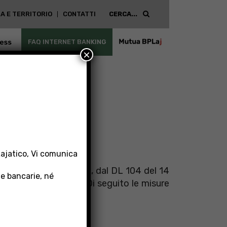
A E TERRITORIO
CONTATTI
ESS
FAQ INTERNET BANKING
MUTUA
×
BPLAJ
Lajatico, Vi comunica
78 (
Legge di Bilancio
), dal DL 104 del 14
 e bancarie, né
one dei pagamenti
. Di seguito le misure