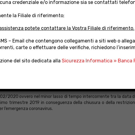
cuna credenziale e/o informazione sia se contattati telefo
ipendenti, l’applicazione del fondo di solidarietà cosiddetto “Gasparrini
nte la Filiale di riferimento;
 attualità dello stato di disoccupazione (massimo periodo di sospensi
assistenza potete contattare la Vostra Filiale di riferimento.
09 n. 3 del codice di procedura civile con attualità dello stato di diso
atario del mutuo, riconoscimento di handicap grave ai sensi dell’art.
SMS – Email che contengono collegamenti a siti web o allegat
rrenti, carte o effettuare delle verifiche, richiedono l’inseri
tegno del reddito) per un periodo superiore a 30 giorni o, in alternativa
richiedibile varia secondo i seguenti parametri : 6 mesi, se la sospensi
ezione del sito dedicata alla
Sicurezza Informatica » Banca P
secutivi; 12 mesi, se la sospensione o la riduzione dell’orario di lavo
 la riduzione dell’orario di lavoro ha una durata superiore a 303 giorni 
, Liberi Professionisti, Artigiani e Commercianti le sospensioni di cui 
1/02/2020 ovvero nel minor lasso di tempo intercorrente tra la data d
timo trimestre 2019 in conseguenza della chiusura o della restrizione
er l’emergenza coronavirus.