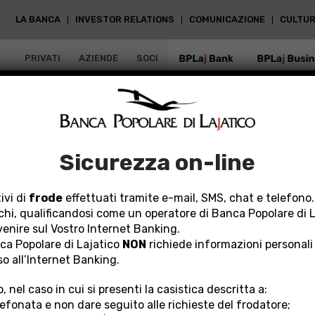
LA BANCA
INVESTOR RELATIONS
COMUNICAZIONE
CULTUR
PRIVATI
AZIENDE
SOCI
BPLAJ BANK
BPLAJ BUSIN
Sicurezza on-line
TUI
ivi di
frode
effettuati tramite e-mail, SMS, chat e telefono.
chi, qualificandosi come un operatore di Banca Popolare di 
rvenire sul Vostro Internet Banking.
une novità rispetto a quanto previsto dalla Legge n. 1
a Popolare di Lajatico
NON
richiede informazioni personali
cedente DL 18 del 17 marzo 2020 in tema di
sospensi
so all’Internet Banking.
, nel caso in cui si presenti la casistica descritta a:
eri Professionisti, Artigiani e Commercianti
lefonata e non dare seguito alle richieste del frodatore;