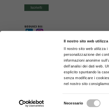
SEGUICI SU:
Il nostro sito web utilizza
BANCA POPOLARE DI LAJATICO
Il nostro sito web utilizza i
Via Guelfo Guelfi, 2 - 56030 Lajatico (PI)
personalizzazione dei conte
Tel. 0587.640511 - Fax 0587.640540 -
bplajatico@bplajatico.
P.iva 00139860506
informazioni anonime sull'
dell'analisi dei dati web. 
FILIALI
CONTATTI
esplicito spuntando la case
© Copyright Banca Popolare di Lajatico
senza modificare i cookies
nel nostro sito consigliamo
Selezione
Necessario
del