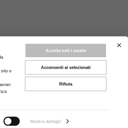
Accetta tutti i cookie
la
Acconsenti ai selezionati
sito e
Rifiuta
Banner
enza
Mostra dettagli