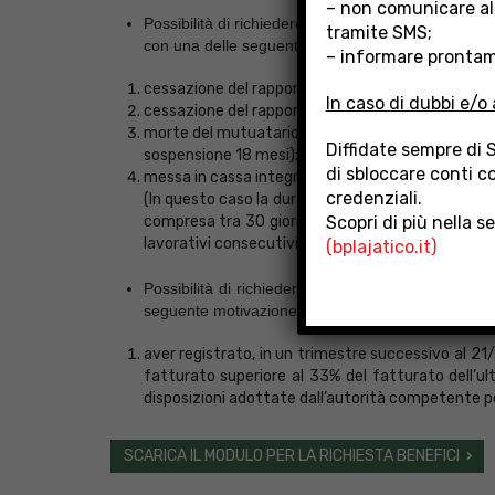
– non comunicare al
Possibilità di richiedere, da parte dei Lavoratori D
tramite SMS;
con una delle seguenti motivazioni:
– informare prontame
cessazione del rapporto di lavoro subordinato con
In caso di dubbi e/o 
cessazione del rapporto di lavoro di cui all’art. 4
morte del mutuatario già intestatario o cointest
Diffidate sempre di 
sospensione 18 mesi);
di sbloccare conti co
messa in cassa integrazione (o in altra forma di sos
credenziali.
(In questo caso la durata massima della moratoria 
Scopri di più nella s
compresa tra 30 giorni e 150 giorni lavorativi con
lavorativi consecutivi; 18 mesi, se la sospensione o
(bplajatico.it)
Possibilità di richiedere per i Lavoratori Autonomi
seguente motivazione:
aver registrato, in un trimestre successivo al 2
fatturato superiore al 33% del fatturato dell’ul
disposizioni adottate dall’autorità competente p
SCARICA IL MODULO PER LA RICHIESTA BENEFICI