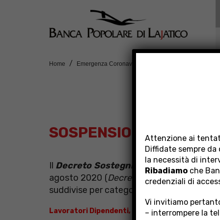
Home
Emergenza Coronavirus
Sospensione rate mutui
SOSPENSIONE RATE MU
Attenzione ai tentat
Diffidate sempre da 
la necessità di inte
Il
Decreto Sostegni bis
ha introdotto alc
Ribadiamo
che Banc
agosto 2020 (
Decreto Agosto
) e dal pre
credenziali di acces
suddivise per categorie:
Vi invitiamo pertanto
Lavoratori Dipendenti, Lavoratori Autonomi, Lib
– interrompere la te