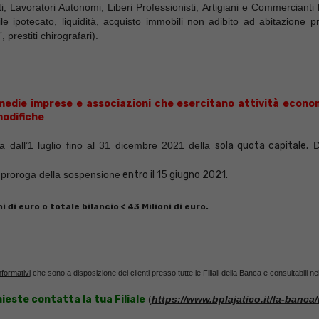
nti, Lavoratori Autonomi, Liberi Professionisti, Artigiani e Commerciant
ile ipotecato, liquidità, acquisto immobili non adibito ad abitazione 
prestiti chirografari).
 medie imprese e associazioni che esercitano attività econ
modifiche
a dall’1 luglio fino al 31 dicembre 2021 della
sola quota capitale.
Du
lla proroga della sospensione
entro il 15 giugno 2021.
 di euro o totale bilancio < 43 Milioni di euro.
nformativi
che sono a disposizione dei clienti presso tutte le Filiali della Banca e consultabili n
este contatta la tua Filiale
(
https://www.bplajatico.it/la-banca/r